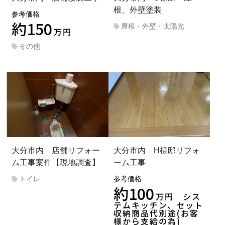
根、外壁塗装
参考価格
約150
屋根・外壁・太陽光
万円
その他
大分市内 店舗リフォー
大分市内 H様邸リフォ
ム工事案件【現地調査】
ーム工事
トイレ
参考価格
約100
万円 シス
テムキッチン、セット
収納商品代別途(お客
様から支給の為)