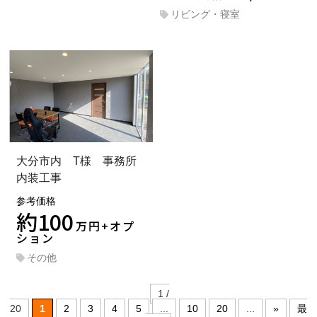
リビング・寝室
大分市内 T様 事務所
内装工事
参考価格
約100
万円+オプ
ション
その他
1 /
20
1
2
3
4
5
...
10
20
...
»
最